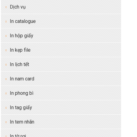
Dịch vụ
In catalogue
In hộp giấy
In kẹp file
In lịch tết
In nam card
In phong bì
In tag giấy
In tem nhãn
In tờ rơi