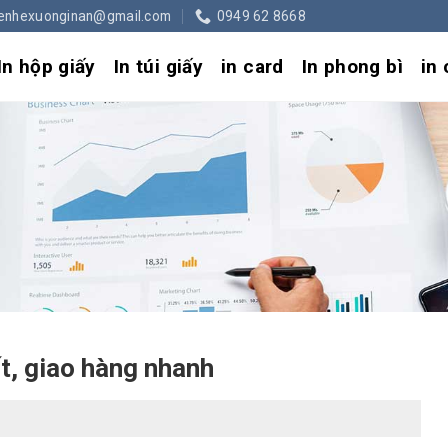
ienhexuonginan@gmail.com
0949 62 8668
In hộp giấy
In túi giấy
in card
In phong bì
in
ốt, giao hàng nhanh