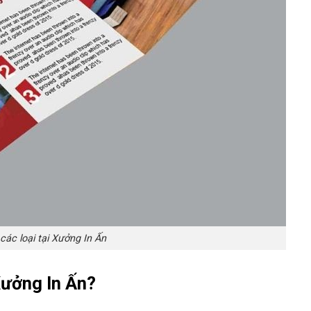
 các loại tại Xưởng In Ấn
ưởng In Ấn
?