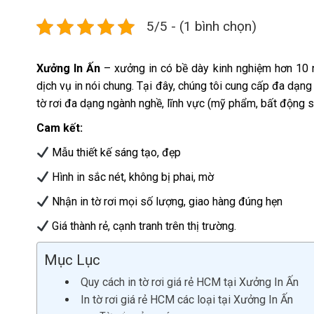
5/5 - (1 bình chọn)
Xưởng In Ấn
– xưởng in có bề dày kinh nghiệm hơn 10 n
dịch vụ in nói chung. Tại đây, chúng tôi cung cấp đa dạng dị
tờ rơi đa dạng ngành nghề, lĩnh vực (mỹ phẩm, bất động s
Cam kết:
Mẫu thiết kế sáng tạo, đẹp
Hình in sắc nét, không bị phai, mờ
Nhận in tờ rơi mọi số lượng, giao hàng đúng hẹn
Giá thành rẻ, cạnh tranh trên thị trường.
Mục Lục
Quy cách in tờ rơi giá rẻ HCM tại Xưởng In Ấn
In tờ rơi giá rẻ HCM các loại tại Xưởng In Ấn