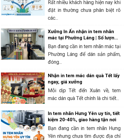
Rất nhiều khách hàng hiện nay khi
đặt in thường chưa phân biệt rõ
các...
Xưởng In Ấn nhận in tem nhãn
mác tại Phường Láng | Số lượng
ít, lấy ngay
Bạn đang cần in tem nhãn mác tại
Phường Láng để dán sản phẩm,
đóng...
Nhận in tem mác dán quà Tết lấy
ngay, giá xưởng
Mỗi dịp Tết đến Xuân về, tem
mác dán quà Tết chính là chi tiết...
In tem nhãn Hưng Yên uy tín, tiết
kiệm 20-40%, giao hàng tận nơi
Bạn đang cần in tem nhãn Hưng
Yên nhưng chưa tìm được địa chỉ