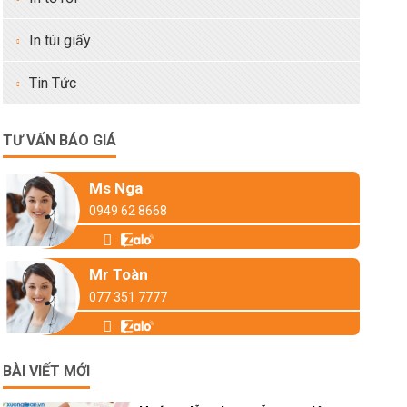
In túi giấy
Tin Tức
TƯ VẤN BÁO GIÁ
Ms Nga
0949 62 8668
Mr Toàn
077 351 7777
BÀI VIẾT MỚI