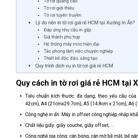
Tờ rơi quảng cáo
Tờ rơi giới thiệu
Tờ rơi tuyên truyền
Lý do nên in tờ rơi giá rẻ HCM tại Xưởng In Ấn?
Đáp ứng nhu cầu in gấp
Giá thành phù hợp
Hệ thống máy móc hiện đại
Tác phong làm việc chuyên nghiệp
Thiết kế độc đáo, sáng tạo
Quy trình dịch vụ in tờ rơi giá rẻ HCM
Quy cách in tờ rơi giá rẻ HCM tại
X
Tiêu chuẩn kích thước: đa dạng, theo yêu cầu của
42cm), A4 (21cmx29.7cm), A5 (14.8cm x 21cm), A6 
Công nghệ in ấn: Máy in offset công nghiệp nhập khẩu
Chất liệu giấy: giấy couche, giấy offset, ….
Công nghệ gia công: cán bóng, cán mờ bề mặt, bế gân