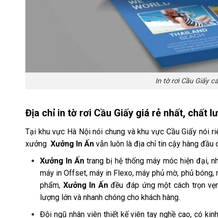
In tờ rơi Cầu Giấy c
Địa chỉ in tờ rơi Cầu Giấy giá rẻ nhất, chất 
Tại khu vực Hà Nội nói chung và khu vực Cầu Giấy nói ri
xưởng
Xưởng In Ấn
vẫn luôn là địa chỉ tin cậy hàng đầu
Xưởng In Ấn
trang bị hệ thống máy móc hiện đại, nh
máy in Offset, máy in Flexo, máy phủ mờ, phủ bóng, 
phẩm,
Xưởng In Ấn
đều đáp ứng một cách trọn vẹn
lượng lớn và nhanh chóng cho khách hàng.
Đội ngũ nhân viên thiết kế viên tay nghề cao, có ki