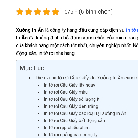
5/5 - (6 bình chọn)
Xưởng In Ấn
là công ty hàng đầu cung cấp dịch vụ
in tờ
In Ấn
đã khẳng định chỗ đứng vững chắc của mình trong 
của khách hàng một cách tốt nhất, chuyên nghiệp nhất. Nổi b
động sản, in tờ rơi nhà hàng,…
Mục Lục
Dịch vụ in tờ rơi Cầu Giấy do Xưởng In Ấn cung 
In tờ rơi Cầu Giấy lấy ngay
In tờ rơi Cầu Giấy màu
In tờ rơi Cầu Giấy số lượng ít
In tờ rơi Cầu Giấy đen trắng
In tờ rơi Cầu Giấy các loại tại Xưởng In Ấn
In tờ rơi Cầu Giấy bất động sản
In tờ rơi rạp chiếu phim
In tờ rơi quảng cáo công ty