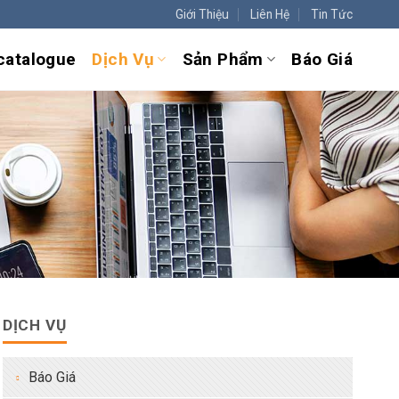
Giới Thiệu
Liên Hệ
Tin Tức
 catalogue
Dịch Vụ
Sản Phẩm
Báo Giá
DỊCH VỤ
Báo Giá