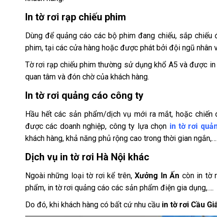
In tờ rơi rạp chiếu phim
Dùng để quảng cáo các bộ phim đang chiếu, sắp chiếu đế
phim, tại các cửa hàng hoặc được phát bởi đội ngũ nhân v
Tờ rơi rạp chiếu phim thường sử dụng khổ A5 và được in hì
quan tâm và đón chờ của khách hàng.
In tờ rơi quảng cáo công ty
Hầu hết các sản phẩm/dịch vụ mới ra mắt, hoặc chiến 
được các doanh nghiệp, công ty lựa chọn
in tờ rơi quả
khách hàng, khả năng phủ rộng cao trong thời gian ngắn,…
Dịch vụ in tờ rơi Hà Nội khác
Ngoài những loại tờ rơi kể trên,
Xưởng In Ấn
còn in tờ r
phẩm, in tờ rơi quảng cáo các sản phẩm điện gia dụng,….
Do đó, khi khách hàng có bất cứ nhu cầu
in tờ rơi Cầu Gi