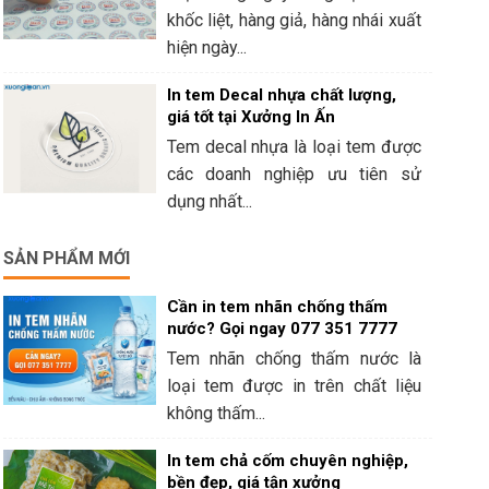
khốc liệt, hàng giả, hàng nhái xuất
hiện ngày...
In tem Decal nhựa chất lượng,
giá tốt tại Xưởng In Ấn
Tem decal nhựa là loại tem được
các doanh nghiệp ưu tiên sử
dụng nhất...
SẢN PHẨM MỚI
Cần in tem nhãn chống thấm
nước? Gọi ngay 077 351 7777
Tem nhãn chống thấm nước là
loại tem được in trên chất liệu
không thấm...
In tem chả cốm chuyên nghiệp,
bền đẹp, giá tận xưởng