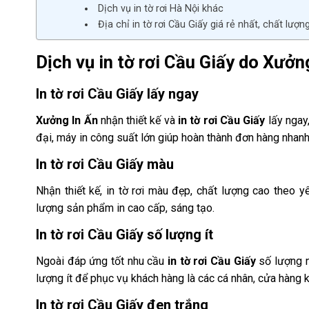
Dịch vụ in tờ rơi Hà Nội khác
Địa chỉ in tờ rơi Cầu Giấy giá rẻ nhất, chất lượn
Dịch vụ in tờ rơi Cầu Giấy do
Xưởng
In tờ rơi Cầu Giấy lấy ngay
Xưởng In Ấn
nhận thiết kế và
in tờ rơi Cầu Giấy
lấy ngay
đại, máy in công suất lớn giúp hoàn thành đơn hàng nhan
In tờ rơi Cầu Giấy màu
Nhận thiết kế, in tờ rơi màu đẹp, chất lượng cao theo
lượng sản phẩm in cao cấp, sáng tạo.
In tờ rơi Cầu Giấy số lượng ít
Ngoài đáp ứng tốt nhu cầu
in tờ rơi Cầu Giấy
số lượng n
lượng ít để phục vụ khách hàng là các cá nhân, cửa hàng k
In tờ rơi Cầu Giấy đen trắng