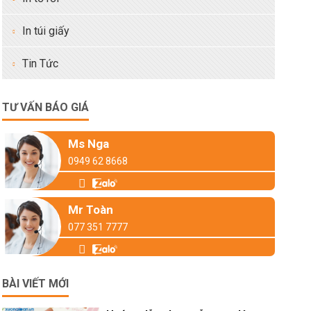
In túi giấy
Tin Tức
TƯ VẤN BÁO GIÁ
Ms Nga
0949 62 8668
Mr Toàn
077 351 7777
BÀI VIẾT MỚI