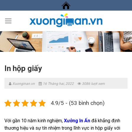
Skip
to
content
In hộp giấy
Xuonginan.vn
16 Tháng hai, 2022
3086 lượt xem
4.9/5 - (53 bình chọn)
Với gần 10 năm kinh nghiệm,
Xưởng In Ấn
đã khẳng định
thương hiệu và sự tín nhiệm trong lĩnh vực in hộp giấy với