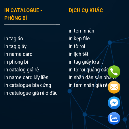
IN CATALOGUE -
DỊCH CỤ KHÁC
PHÒNG BÌ
in tem nhãn
in tag áo
in kẹp file
in tag giấy
in tờ rơi
in name card
in lịch tết
in phong bì
in tag giấy kraft
in catalog giá rẻ
in tờ rơi quảng cáo
in name card lấy liền
in nhãn dán sản phẩm
in catalogue bìa cứng
in tem nhãn giá rẻ hà nội
in catalogue giá rẻ ở đâu