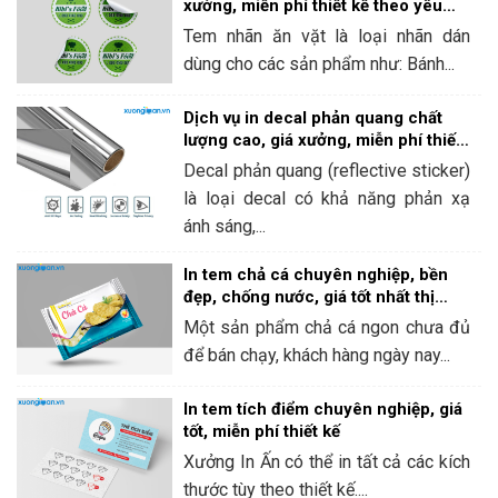
xưởng, miễn phí thiết kế theo yêu
cầu
Tem nhãn ăn vặt là loại nhãn dán
dùng cho các sản phẩm như: Bánh...
Dịch vụ in decal phản quang chất
lượng cao, giá xưởng, miễn phí thiết
kế tại Xưởng In Ấn
Decal phản quang (reflective sticker)
là loại decal có khả năng phản xạ
ánh sáng,...
In tem chả cá chuyên nghiệp, bền
đẹp, chống nước, giá tốt nhất thị
trường
Một sản phẩm chả cá ngon chưa đủ
để bán chạy, khách hàng ngày nay...
In tem tích điểm chuyên nghiệp, giá
tốt, miễn phí thiết kế
Xưởng In Ấn có thể in tất cả các kích
thước tùy theo thiết kế....