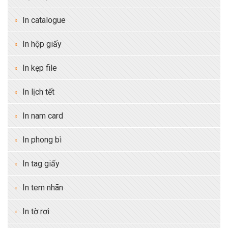
In catalogue
In hộp giấy
In kẹp file
In lịch tết
In nam card
In phong bì
In tag giấy
In tem nhãn
In tờ rơi