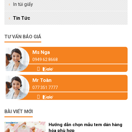
In túi giấy
Tin Tức
TƯ VẤN BÁO GIÁ
Ms Nga
0949 62 8668
Mr Toàn
077 351 7777
BÀI VIẾT MỚI
Hướng dẫn chọn mẫu tem dán hàng
hóa phù hợp