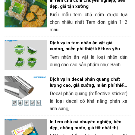
In tem chả cốm chuyên nghiệp, bền
đẹp, giá tận xưởng
Kiểu mẫu tem chả cốm được lựa
chọn nhiều nhất Tem đơn giản 1–2
màu...
Dịch vụ in tem nhãn ăn vặt giá
xưởng, miễn phí thiết kế theo yêu
cầu
Tem nhãn ăn vặt là loại nhãn dán
dùng cho các sản phẩm như: Bánh...
Dịch vụ in decal phản quang chất
lượng cao, giá xưởng, miễn phí thiết
kế tại Xưởng In Ấn
Decal phản quang (reflective sticker)
là loại decal có khả năng phản xạ
ánh sáng,...
In tem chả cá chuyên nghiệp, bền
đẹp, chống nước, giá tốt nhất thị
trường