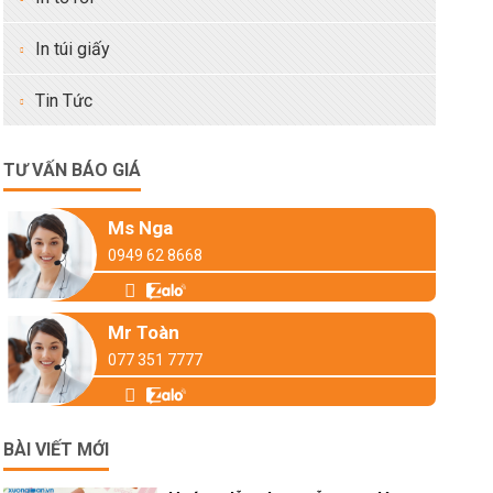
In túi giấy
Tin Tức
TƯ VẤN BÁO GIÁ
Ms Nga
0949 62 8668
Mr Toàn
077 351 7777
BÀI VIẾT MỚI