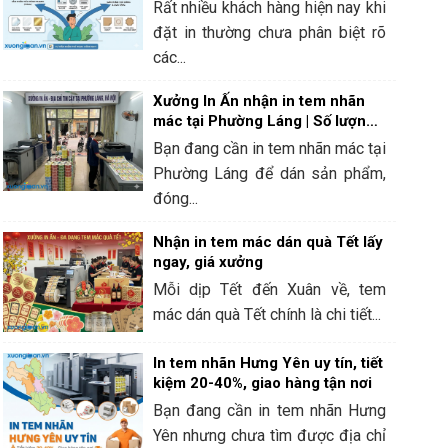
Rất nhiều khách hàng hiện nay khi
đặt in thường chưa phân biệt rõ
các...
Xưởng In Ấn nhận in tem nhãn
mác tại Phường Láng | Số lượng
ít, lấy ngay
Bạn đang cần in tem nhãn mác tại
Phường Láng để dán sản phẩm,
đóng...
Nhận in tem mác dán quà Tết lấy
ngay, giá xưởng
Mỗi dịp Tết đến Xuân về, tem
mác dán quà Tết chính là chi tiết...
In tem nhãn Hưng Yên uy tín, tiết
kiệm 20-40%, giao hàng tận nơi
Bạn đang cần in tem nhãn Hưng
Yên nhưng chưa tìm được địa chỉ