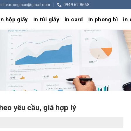
ienhexuonginan@gmail.com
0949 62 8668
In hộp giấy
In túi giấy
in card
In phong bì
in
theo yêu cầu, giá hợp lý