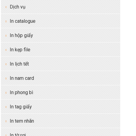
Dịch vụ
In catalogue
In hộp giấy
In kẹp file
In lịch tết
In nam card
In phong bì
In tag giấy
In tem nhãn
In tờ rơi