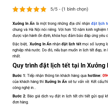
5/5 - (1 bình chọn)
Xưởng In Ấn
là một trong những địa chỉ nhận
đặt lịch t
chung và Hà Nội nói riêng. Với hơn 10 năm kinh nghiệm t
được vận hành ổn định, khóa học đảm bảo đáp ứng yêu cầ
Đặc biệt,
Xưởng In Ấn
nhận
đặt lịch tết
mọi số lượng lớ
nghiệp nhà nước. Do đó, nếu bạn muốn in lịch tết đẹp, in 
nhất.
Quy trình đặt lịch tết tại In
Xưởng 
Bước 1:
Tiếp nhận thông tin khách hàng qua
hotline:
09
của khách hàng thì
Xưởng In Ấn
sẽ tư vấn về: Kết cấu/hì
công nghệ in…
Bước 2:
Báo giá dịch vụ
đặt in lịch tết
chi tiết gửi quý k
đơn hàng.